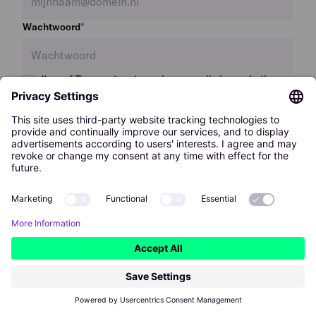
*
Wachtwoord
Ik geef Temper toestemming om mij via marketing e-
mails op de hoogte te houden van relevante updates
en ontwikkelingen. Ik kan me hiervoor altijd
uitschrijven.
Mijn bedrijf aanmelden
Mijn bedrijf heeft al een account