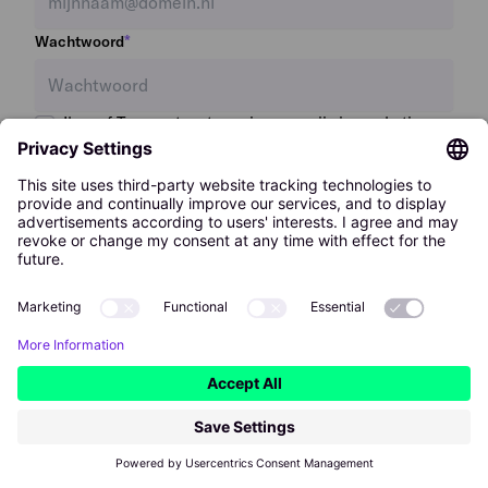
*
Wachtwoord
Ik geef Temper toestemming om mij via marketing e-
mails op de hoogte te houden van relevante updates
en ontwikkelingen. Ik kan me hiervoor altijd
uitschrijven.
Mijn bedrijf aanmelden
Mijn bedrijf heeft al een account